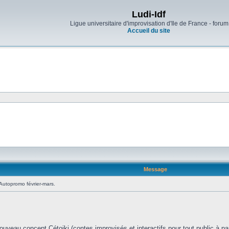
Ludi-Idf
Ligue universitaire d'improvisation d'Ile de France - forum
Accueil du site
Message
Autopromo février-mars.
:
uveau concept Cétoiki (contes improvisés et interactifs pour tout public à part