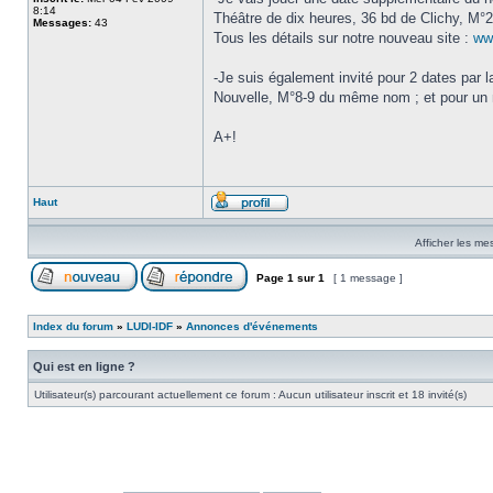
8:14
Théâtre de dix heures, 36 bd de Clichy, M°2
Messages:
43
Tous les détails sur notre nouveau site :
www
-Je suis également invité pour 2 dates par
Nouvelle, M°8-9 du même nom ; et pour un 
A+!
Haut
Afficher les me
Page
1
sur
1
[ 1 message ]
Index du forum
»
LUDI-IDF
»
Annonces d'événements
Qui est en ligne ?
Utilisateur(s) parcourant actuellement ce forum : Aucun utilisateur inscrit et 18 invité(s)