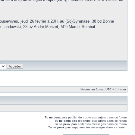
 Housewives, jeudi 26 février à 20H, au (So)Gymnase, 38 bd Bonne
um Landowski, 28 av André Morizet, M°9 Marcel Sembat.
Heures au format UTC + 1 heure
Tu
ne peux pas
publier de nouveaux sujets dans ce forum
Tu
ne peux pas
répondre aux sujets dans ce forum
Tu
ne peux pas
éditer tes messages dans ce forum
Tu
ne peux pas
supprimer tes messages dans ce forum