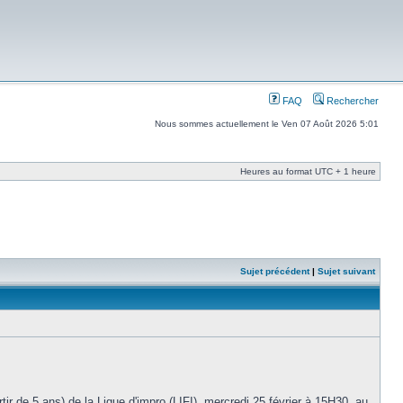
FAQ
Rechercher
Nous sommes actuellement le Ven 07 Août 2026 5:01
Heures au format UTC + 1 heure
Sujet précédent
|
Sujet suivant
ir de 5 ans) de la Ligue d'impro (LIFI), mercredi 25 février à 15H30, au