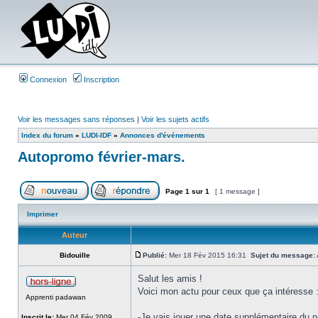
Connexion
Inscription
Voir les messages sans réponses
|
Voir les sujets actifs
Index du forum
»
LUDI-IDF
»
Annonces d'événements
Autopromo février-mars.
Page
1
sur
1
[ 1 message ]
Imprimer
Auteur
Bidouille
Publié:
Mer 18 Fév 2015 16:31
Sujet du message:
Salut les amis !
Voici mon actu pour ceux que ça intéresse 
Apprenti padawan
-Je vais jouer une date supplémentaire du no
Inscrit le:
Mer 04 Fév 2009