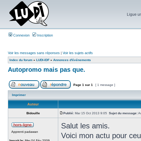
Ligue un
Connexion
Inscription
Voir les messages sans réponses
|
Voir les sujets actifs
Index du forum
»
LUDI-IDF
»
Annonces d'événements
Autopromo mais pas que.
Page
1
sur
1
[ 1 message ]
Imprimer
Auteur
Bidouille
Publié:
Mar 15 Oct 2013 9:05
Sujet du message:
Au
Salut les amis.
Apprenti padawan
Voici mon actu pour ceu
Inscrit le:
Mer 04 Fév 2009