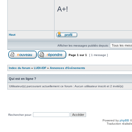
A+!
Haut
Afficher les messages publiés depuis:
Page
1
sur
1
[ 1 message ]
Index du forum
»
LUDI-IDF
»
Annonces d'événements
Qui est en ligne ?
Utilisateur(s) parcourant actuellement ce forum : Aucun utilisateur inscrit et 2 invité(s)
Rechercher pour:
Powered by
phpBB
©
Traduction réalisé