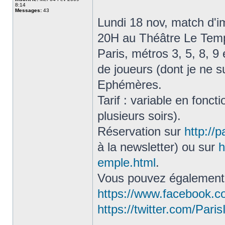
8:14
Messages:
43
Lundi 18 nov, match d'i
20H au Théâtre Le Temp
Paris, métros 3, 5, 8, 9 
de joueurs (dont je ne s
Ephémères.
Tarif : variable en fonc
plusieurs soirs).
Réservation sur
http://
à la newsletter) ou sur
h
emple.html
.
Vous pouvez également r
https://www.facebook.c
https://twitter.com/Pari