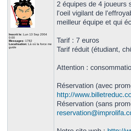
2 équipes de 4 joueurs s
l'oeil vigilant de l'effro
meilleur équipe et qui é
Inscrit le:
Lun 13 Sep 2004
0:00
Tarif : 7 euros
Messages:
1782
Localisation:
Là où la force me
Tarif réduit (étudiant, 
guide
Attention : consommation
Réservation (avec promo
http://www.billetreduc.
Réservation (sans promo
reservation@improlifa.
Notre site web :
http://