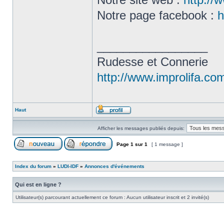
Notre page facebook :
h
_________________
Rudesse et Connerie
http://www.improlifa.co
Haut
Afficher les messages publiés depuis:
Page
1
sur
1
[ 1 message ]
Index du forum
»
LUDI-IDF
»
Annonces d'événements
Qui est en ligne ?
Utilisateur(s) parcourant actuellement ce forum : Aucun utilisateur inscrit et 2 invité(s)