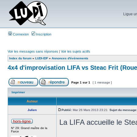
Ligue un
Connexion
Inscription
Voir les messages sans réponses
|
Voir les sujets actifs
Index du forum
»
LUDI-IDF
»
Annonces d'événements
4x4 d'improvisation LIFA vs Steac Frit (Rou
Page
1
sur
1
[ 1 message ]
Imprimer
Auteur
Julien
Publié:
Mar 26 Mars 2013 23:21
Sujet du message
La LIFA accueille le Ste
N° 29: Grand maître de la
Farce