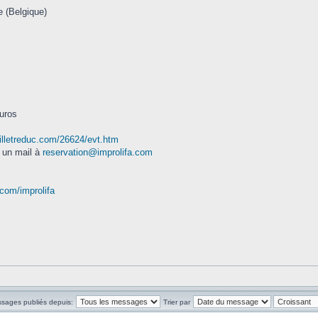
e (Belgique)
euros
illetreduc.com/26624/evt.htm
 un mail à
reservation@improlifa.com
com/improlifa
ssages publiés depuis:
Trier par