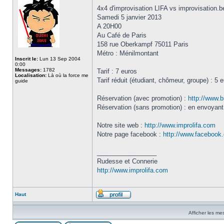
4x4 d'improvisation LIFA vs improvisation.b
Samedi 5 janvier 2013
A 20H00
Au Café de Paris
158 rue Oberkampf 75011 Paris
Métro : Ménilmontant
Inscrit le:
Lun 13 Sep 2004
0:00
Messages:
1782
Tarif : 7 euros
Localisation:
Là où la force me
Tarif réduit (étudiant, chômeur, groupe) : 5 
guide
Réservation (avec promotion) :
http://www.b
Réservation (sans promotion) : en envoyant
Notre site web :
http://www.improlifa.com
Notre page facebook :
http://www.facebook.
_________________
Rudesse et Connerie
http://www.improlifa.com
Haut
Afficher les me