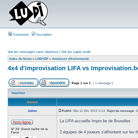
Connexion
Inscription
Voir les messages sans réponses
|
Voir les sujets actifs
Index du forum
»
LUDI-IDF
»
Annonces d'événements
4x4 d'improvisation LIFA vs Improvisation.b
Page
1
sur
1
[ 1 message ]
Imprimer
Auteur
Julien
Publié:
Mar 11 Déc 2012 0:13
Sujet du message:
4x
La LIFA accueille Impro.be de Bruxelles
N° 29: Grand maître de la
2 équipes de 4 joueurs s'affrontent sur les t
Farce