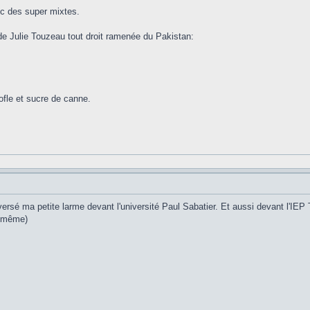
ec des super mixtes.
 de Julie Touzeau tout droit ramenée du Pakistan:
ofle et sucre de canne.
si versé ma petite larme devant l'université Paul Sabatier. Et aussi devant l'I
nd même)