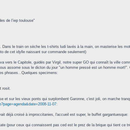
des de l’iep toulouse"
 Dans le train on sèche les t-shirts ludi lavés à la main, on masterise les m
oto de cet idylle naissant sur commande seulement)
 va vers le Capitole, guidés par Virgil, notre super GO qui connaît la ville com
nous assome sous le dicton du jour "un homme pressé est un homme mort!". On
es phrases...Quelques specimens:
 rosit.
 et sur les vieux ponts qui surplombent Garonne, c'est joli, on marche tranqui
p.php?page=agenda&date=2008-11-07
:
t déjà croisé à improccitanies, l'accueil est super, le buffet gargantuesque:
ate (pour ceux qui connaissent pas ced est le prez de la brique qui tient ce t