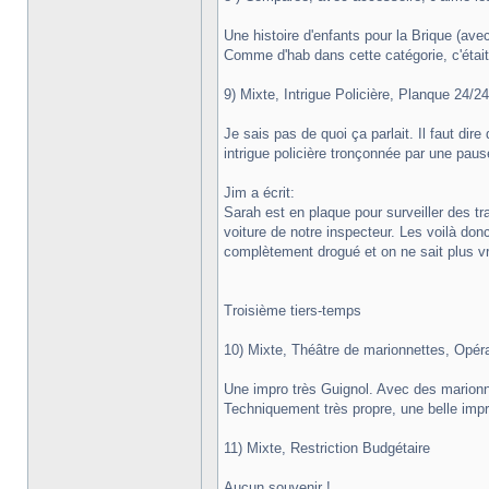
Une histoire d'enfants pour la Brique (av
Comme d'hab dans cette catégorie, c'était d
9) Mixte, Intrigue Policière, Planque 24/24
Je sais pas de quoi ça parlait. Il faut di
intrigue policière tronçonnée par une paus
Jim a écrit:
Sarah est en plaque pour surveiller des t
voiture de notre inspecteur. Les voilà don
complètement drogué et on ne sait plus vra
Troisième tiers-temps
10) Mixte, Théâtre de marionnettes, Opé
Une impro très Guignol. Avec des marionn
Techniquement très propre, une belle impro
11) Mixte, Restriction Budgétaire
Aucun souvenir !