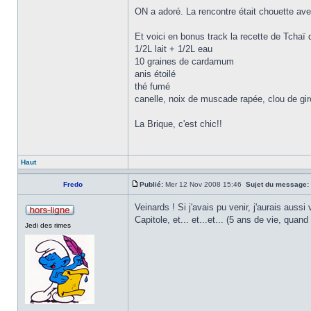
ON a adoré. La rencontre était chouette av
Et voici en bonus track la recette de Tchaï
1/2L lait + 1/2L eau
10 graines de cardamum
anis étoilé
thé fumé
canelle, noix de muscade rapée, clou de gir
La Brique, c'est chic!!
Haut
Fredo
Publié:
Mer 12 Nov 2008 15:46
Sujet du message:
Veinards ! Si j'avais pu venir, j'aurais aus
Capitole, et... et...et... (5 ans de vie, qua
Jedi des rimes