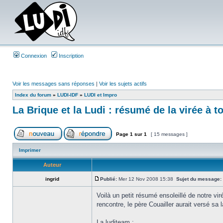
Connexion
Inscription
Voir les messages sans réponses
|
Voir les sujets actifs
Index du forum
»
LUDI-IDF
»
LUDI et Impro
La Brique et la Ludi : résumé de la virée à t
Page
1
sur
1
[ 15 messages ]
Imprimer
Auteur
ingrid
Publié:
Mer 12 Nov 2008 15:38
Sujet du message:
Voilà un petit résumé ensoleillé de notre vi
rencontre, le père Couailler aurait versé s
La luditeam :