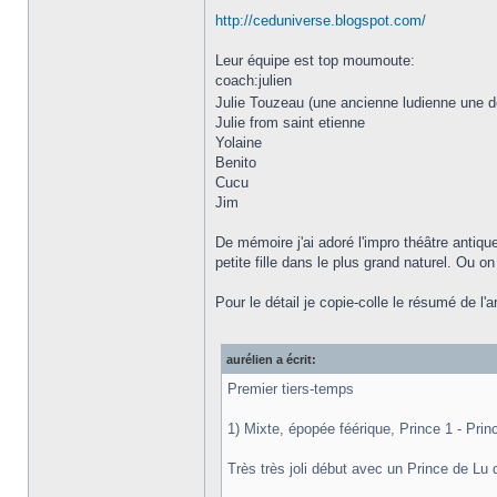
http://ceduniverse.blogspot.com/
Leur équipe est top moumoute:
coach:julien
Julie Touzeau (une ancienne ludienne une d
Julie from saint etienne
Yolaine
Benito
Cucu
Jim
De mémoire j'ai adoré l'impro théâtre antiq
petite fille dans le plus grand naturel. Ou o
Pour le détail je copie-colle le résumé de l'a
aurélien a écrit:
Premier tiers-temps
1) Mixte, épopée féérique, Prince 1 - Pri
Très très joli début avec un Prince de Lu 