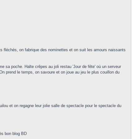
ots fléchés, on fabrique des nominettes et on suit les amours naissants
me sa poche. Halte crêpes au joli restau 'Jour de fête' où un serveur
 prend le temps, on savoure et on joue au jeu le plus couillon du
lou et on regagne leur jolie salle de spectacle pour le spectacle du
rès bon blog BD