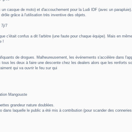
ec un casque de moto) et d'accouchement pour la Ludi IDF (avec un parapluie).
rôle grâce à l'utilisation très inventive des objets.
 7j/7
re que c'était confus a dit l'arbitre (une faute pour chaque équipe). Mais en 
e !
rafiquants de drogues. Malheureusement, les événements s'accélère dans l'appa
c tous les deux à faire une descente chez les dealers alors que les renforts so
iment qui va ouvrir le feu sur qui
ration Mangouste
ettes grandeur nature doublées.
 dans laquelle le public a été mis à contribution (pour scander des conneries 