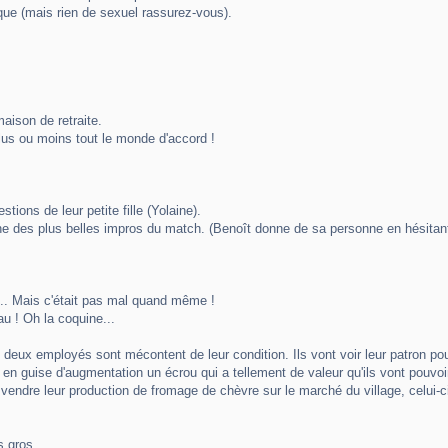
ique (mais rien de sexuel rassurez-vous).
aison de retraite.
 plus ou moins tout le monde d'accord !
ions de leur petite fille (Yolaine).
une des plus belles impros du match. (Benoît donne de sa personne en hésitant
t... Mais c'était pas mal quand même !
u ! Oh la coquine...
eux employés sont mécontent de leur condition. Ils vont voir leur patron po
t en guise d'augmentation un écrou qui a tellement de valeur qu'ils vont pouvoi
ndre leur production de fromage de chèvre sur le marché du village, celui-ci 
s gros