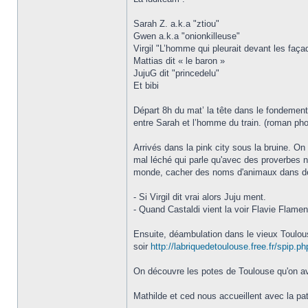
Sarah Z. a.k.a "ztiou"
Gwen a.k.a "onionkilleuse"
Virgil "L’homme qui pleurait devant les faça
Mattias dit « le baron »
JujuG dit "princedelu"
Et bibi
Départ 8h du mat’ la tête dans le fondement.
entre Sarah et l’homme du train. (roman ph
Arrivés dans la pink city sous la bruine. On
mal léché qui parle qu'avec des proverbes 
monde, cacher des noms d'animaux dans d
- Si Virgil dit vrai alors Juju ment.
- Quand Castaldi vient la voir Flavie Flament
Ensuite, déambulation dans le vieux Toulouse
soir
http://labriquedetoulouse.free.fr/spi
On découvre les potes de Toulouse qu'on avai
Mathilde et ced nous accueillent avec la pat