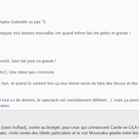
rophe (naturelle ou pas ?).
lques très bonnes trouvailles ont quand même fait rire petits et grands !
noît, bien fait pour sa gueule !
uits!), Une odeur peu commune
 bon, et quand ils sentent bon ça leur donne envie de faire des bisous et des 
j'ai tout vu de derrière, le spectacle est sensiblement différent...), mais ça pe
aires.
m (sans truffaut), soirée au bruegel, pour ceux qui connaissent Carole ex-LILA é
is, visite minée des hôtels particuliers et le soir Moussaka géante entre bric