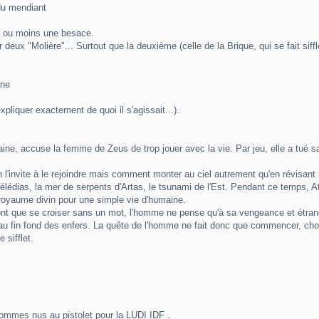
du mendiant
s ou moins une besace.
ux "Molière"... Surtout que la deuxième (celle de la Brique, qui se fait siffle
ine
xpliquer exactement de quoi il s'agissait...).
ne, accuse la femme de Zeus de trop jouer avec la vie. Par jeu, elle a tué s
n l'invite à le rejoindre mais comment monter au ciel autrement qu'en révisa
Télédias, la mer de serpents d'Artas, le tsunami de l'Est. Pendant ce temps, 
e royaume divin pour une simple vie d'humaine.
t que se croiser sans un mot, l'homme ne pense qu'à sa vengeance et étrangl
 fin fond des enfers. La quête de l'homme ne fait donc que commencer, choisir
 sifflet.
hommes nus au pistolet pour la LUDI IDF .