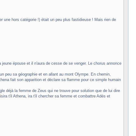
r une hors catégorie !) était un peu plus fastidieuse ! Mais rien de
a jeune épouse et il n'aura de cesse de se venger. Le chorus annonce
nt un peu sa géographie et en allant au mont Olympe. En chemin,
Athena fait son apparition et déclare sa flamme pour ce simple humain
e déjà la femme de Zeus qui ne trouve pour solution que de lui dire
a t'il Athena, ira t'il chercher sa femme et combattre Adés et