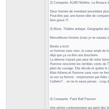
2) Comparée, ALMD Molière, La Besace 
Deux histoire de mendiant possédant plu
Peut-être pas une bonne idée de comparer de
bien grave !!!
3) Mixte, Théâtre antique, Géographie div
Merveilleuse histoire (mais je ne saurais e
Benito a écrit:
un homme sans nom, le coeur empli de hai
déjà que ça va être une boucherie.
La déesse n'ayant pas peur de notre larro
l'homme rencontre les terribles vents de 
plein de courage. Elle décide et quitter l
Mais Athena et l'homme sans nom ne feron
où est sa femme : emprisonner par Adés au
Cerbère?... on ne le saura jamais : coup de
4) Comparée, Paint Ball Passion
Une artiste contemporaine qui peint des 