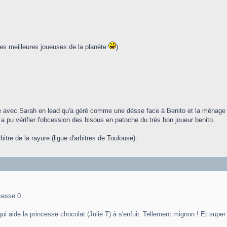
es meilleures joueuses de la planète
)
ue avec Sarah en lead qu'a géré comme une désse face à Benito et la ménage à 
n a pu vérifier l'obcession des bisous en patoche du très bon joueur benito.
rbitre de la rayure (ligue d'arbitres de Toulouse):
ncesse 0
qui aide la princesse chocolat (Julie T) à s'enfuir. Tellement mignon ! Et supe