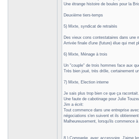
Une étrange histoire de boules pour la Br
Deuxième tiers-temps
5) Mixte, syndicat de retraités
Des vieux cons contestataires dans une m
Arrivée finale d'une (future) élue qui met
6) Mixte, Ménage à trois
Un "couple" de trois hommes face aux quest
Très bien joué, très drôle, certainement 
7) Mixte, Election interne
Je sais plus trop bien ce que ça racontai
Une faute de cabotinage pour Julie Touzea
Jim a écrit:
Tout commence dans une entreprise avec d
négociations s'en suivent et ils obtiennen
Malheureusement, lorsqu'ils commence à ve
8 ) Comparée, avec accessoire, J'aime le