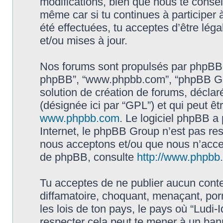
modifications, bien que nous te conseil
même car si tu continues à participer à
été effectuées, tu acceptes d’être lé
et/ou mises à jour.
Nos forums sont propulsés par phpBB (dés
phpBB”, “www.phpbb.com”, “phpBB Gro
solution de création de forums, déclaré
(désignée ici par “GPL”) et qui peut ê
www.phpbb.com
. Le logiciel phpBB a 
Internet, le phpBB Group n’est pas re
nous acceptons et/ou que nous n’acce
de phpBB, consulte
http://www.phpbb.f
Tu acceptes de ne publier aucun conte
diffamatoire, choquant, menaçant, por
les lois de ton pays, le pays où “Ludi-I
respecter cela peut te mener à un ba