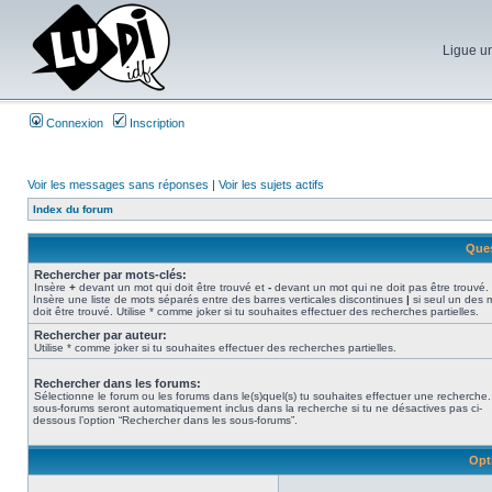
Ligue un
Connexion
Inscription
Voir les messages sans réponses
|
Voir les sujets actifs
Index du forum
Ques
Rechercher par mots-clés:
Insère
+
devant un mot qui doit être trouvé et
-
devant un mot qui ne doit pas être trouvé.
Insère une liste de mots séparés entre des barres verticales discontinues
|
si seul un des 
doit être trouvé. Utilise * comme joker si tu souhaites effectuer des recherches partielles.
Rechercher par auteur:
Utilise * comme joker si tu souhaites effectuer des recherches partielles.
Rechercher dans les forums:
Sélectionne le forum ou les forums dans le(s)quel(s) tu souhaites effectuer une recherche
sous-forums seront automatiquement inclus dans la recherche si tu ne désactives pas ci-
dessous l’option “Rechercher dans les sous-forums”.
Opt