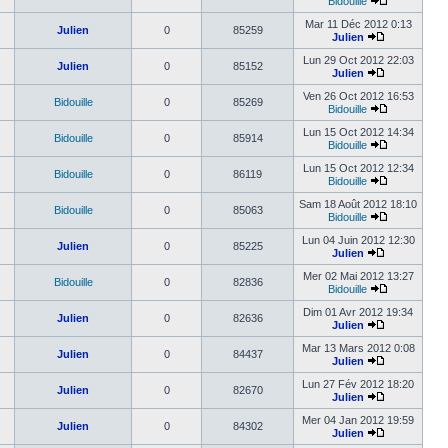
Bidouille
Mar 11 Déc 2012 0:13
Julien
0
85259
Julien
Lun 29 Oct 2012 22:03
Julien
0
85152
Julien
Ven 26 Oct 2012 16:53
Bidouille
0
85269
Bidouille
Lun 15 Oct 2012 14:34
Bidouille
0
85914
Bidouille
Lun 15 Oct 2012 12:34
Bidouille
0
86119
Bidouille
Sam 18 Août 2012 18:10
Bidouille
0
85063
Bidouille
Lun 04 Juin 2012 12:30
Julien
0
85225
Julien
Mer 02 Mai 2012 13:27
Bidouille
0
82836
Bidouille
Dim 01 Avr 2012 19:34
Julien
0
82636
Julien
Mar 13 Mars 2012 0:08
Julien
0
84437
Julien
Lun 27 Fév 2012 18:20
Julien
0
82670
Julien
Mer 04 Jan 2012 19:59
Julien
0
84302
Julien