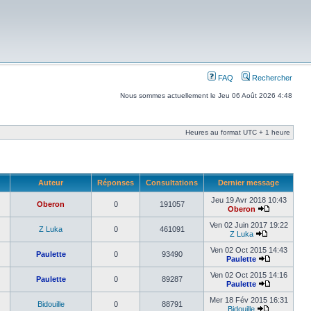
FAQ
Rechercher
Nous sommes actuellement le Jeu 06 Août 2026 4:48
Heures au format UTC + 1 heure
Auteur
Réponses
Consultations
Dernier message
Jeu 19 Avr 2018 10:43
Oberon
0
191057
Oberon
Ven 02 Juin 2017 19:22
Z Luka
0
461091
Z Luka
Ven 02 Oct 2015 14:43
Paulette
0
93490
Paulette
Ven 02 Oct 2015 14:16
Paulette
0
89287
Paulette
Mer 18 Fév 2015 16:31
Bidouille
0
88791
Bidouille