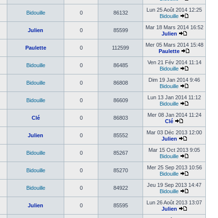
Lun 25 Août 2014 12:25
Bidouille
0
86132
Bidouille
Mar 18 Mars 2014 16:52
Julien
0
85599
Julien
Mer 05 Mars 2014 15:48
Paulette
0
112599
Paulette
Ven 21 Fév 2014 11:14
Bidouille
0
86485
Bidouille
Dim 19 Jan 2014 9:46
Bidouille
0
86808
Bidouille
Lun 13 Jan 2014 11:12
Bidouille
0
86609
Bidouille
Mer 08 Jan 2014 11:24
Clé
0
86803
Clé
Mar 03 Déc 2013 12:00
Julien
0
85552
Julien
Mar 15 Oct 2013 9:05
Bidouille
0
85267
Bidouille
Mer 25 Sep 2013 10:56
Bidouille
0
85270
Bidouille
Jeu 19 Sep 2013 14:47
Bidouille
0
84922
Bidouille
Lun 26 Août 2013 13:07
Julien
0
85595
Julien