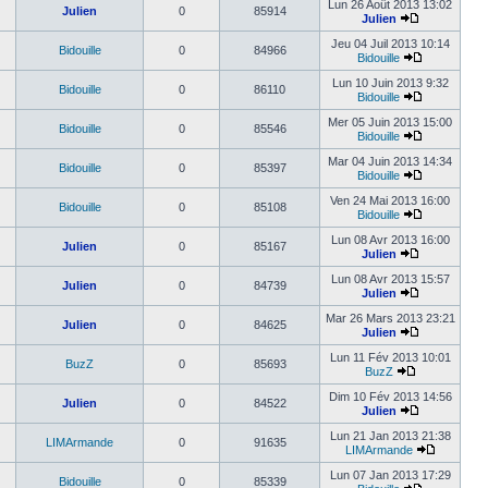
Lun 26 Août 2013 13:02
Julien
0
85914
Julien
Jeu 04 Juil 2013 10:14
Bidouille
0
84966
Bidouille
Lun 10 Juin 2013 9:32
Bidouille
0
86110
Bidouille
Mer 05 Juin 2013 15:00
Bidouille
0
85546
Bidouille
Mar 04 Juin 2013 14:34
Bidouille
0
85397
Bidouille
Ven 24 Mai 2013 16:00
Bidouille
0
85108
Bidouille
Lun 08 Avr 2013 16:00
Julien
0
85167
Julien
Lun 08 Avr 2013 15:57
Julien
0
84739
Julien
Mar 26 Mars 2013 23:21
Julien
0
84625
Julien
Lun 11 Fév 2013 10:01
BuzZ
0
85693
BuzZ
Dim 10 Fév 2013 14:56
Julien
0
84522
Julien
Lun 21 Jan 2013 21:38
LIMArmande
0
91635
LIMArmande
Lun 07 Jan 2013 17:29
Bidouille
0
85339