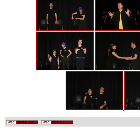
W3C
XHTML 1.0
W3C
CSS 2.1