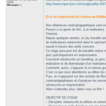
18:00
http://www.impro-lyon.com/stage-juillet-2017
Messages:
1
Et si on improvisait du cinéma au théâtr
Nos références cinématographiques sont mul
Penser à un genre de film, à un réalisateur,
l’histoire.
Depuis quelques années, la Lily travaille a
de réalisateurs notamment dans le spectac
travail à travers des outils concrets.
Ce stage aura pour but de travailler autour 
plus spécifiquement en improvisation.
Comment retranscrire un travelling, un gro
réalisation et de dramaturgie d’un réalisateu
Comment, aussi, s’appuyer et se laisser gui
C’est ce que nous aborderons au début de c
Puis, en s’appuyant sur des extraits de fil
cinématographiques et d’analyser les ressor
retranscrire en improvisation.
Alors n’attendez plus, faites-vous un film !
OBJECTIF DU STAGE
– Décrypter, retranscrire et utiliser un uni