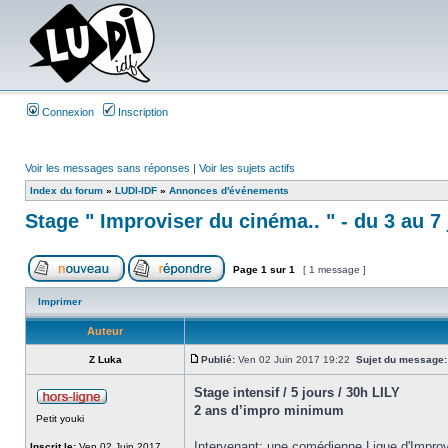
Connexion
Inscription
Voir les messages sans réponses
|
Voir les sujets actifs
Index du forum
»
LUDI-IDF
»
Annonces d'événements
Stage " Improviser du cinéma.. " - du 3 au 7 j
Page
1
sur
1
[ 1 message ]
Imprimer
Auteur
Z Luka
Publié:
Ven 02 Juin 2017 19:22
Sujet du message:
Stage intensif / 5 jours / 30h LILY
2 ans d’impro minimum
Petit youki
Intervenant: une comédienne Ligue d'Impro
Inscrit le:
Ven 02 Juin 2017