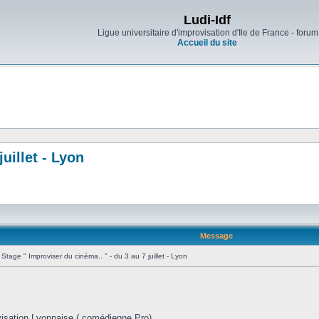
Ludi-Idf
Ligue universitaire d'improvisation d'Ile de France - forum
Accueil du site
uillet - Lyon
Message
Stage " Improviser du cinéma.. " - du 3 au 7 juillet - Lyon
visation Lyonnaise ( comédienne Pro)