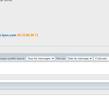
gue forme
o-lyon.com
04.72.80.98.71
ssages publiés depuis:
Trier par