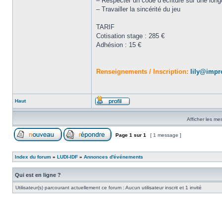
– Respecter un code d’écriture sur une lon
– Travailler la sincérité du jeu
TARIF
Cotisation stage : 285 €
Adhésion : 15 €
Renseignements / Inscription:
lily@impr
Haut
Afficher les me
Page
1
sur
1
[ 1 message ]
Index du forum
»
LUDI-IDF
»
Annonces d'événements
Qui est en ligne ?
Utilisateur(s) parcourant actuellement ce forum : Aucun utilisateur inscrit et 1 invité