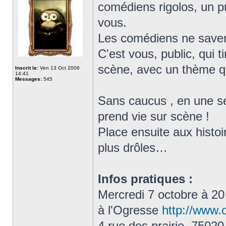
comédiens rigolos, un pu
vous.
Les comédiens ne savent
C'est vous, public, qui t
scène, avec un thème qu
Inscrit le:
Ven 13 Oct 2006
14:41
Messages:
545
Sans caucus , en une s
prend vie sur scène !
Place ensuite aux histoir
plus drôles…
Infos pratiques :
Mercredi 7 octobre à 20
à l'Ogresse
http://www.
4 rue des prairie, 75020