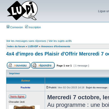
Ligue un
Connexion
Inscription
Voir les messages sans réponses
|
Voir les sujets actifs
Index du forum
»
LUDI-IDF
»
Annonces d'événements
4x4 d'impro des Plaisir d'Offrir Mercredi 7 
Page
1
sur
1
[ 1 message ]
Imprimer
Auteur
Paulette
Publié:
Ven 02 Oct 2015 14:16
Sujet du message:
Mercredi 7 octobre, les
Chevalier Jedi
Au programme : une boit