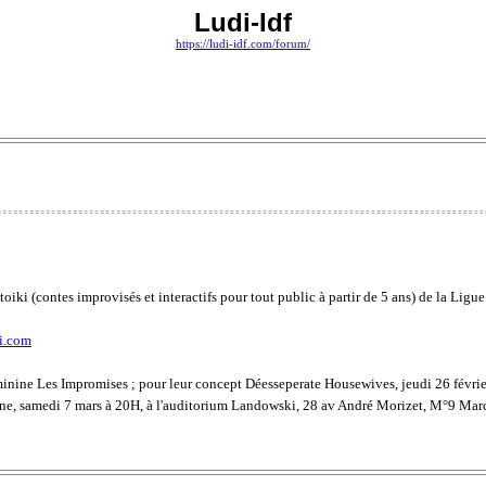
Ludi-Idf
https://ludi-idf.com/forum/
ki (contes improvisés et interactifs pour tout public à partir de 5 ans) de la Ligue
i.com
 féminine Les Impromises ; pour leur concept Déesseperate Housewives, jeudi 26 fé
e, samedi 7 mars à 20H, à l'auditorium Landowski, 28 av André Morizet, M°9 Mar