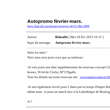
Autopromo février-mars.
https://ludi-idf.com/forum/viewtopic.php?f=3&t=3888
Auteur:
Bidouille
[ Mer 18 Fév 2015 16:31 ]
Sujet du message:
Autopromo février-mars.
Salut les amis !
Voici mon actu pour ceux que ça intéresse :
-Je vais jouer une date supplémentaire du nouveau concept Cétoi
heures, 36 bd de Clichy, M°2 Pigalle.
Tous les détails sur notre nouveau site :
www.improvisation-lif
-Je suis également invité pour 2 dates par la troupe d'impro
même nom ; et pour un match face à la Ludothèque de Boulogn
A+!