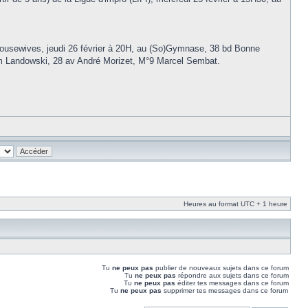
 Housewives, jeudi 26 février à 20H, au (So)Gymnase, 38 bd Bonne
um Landowski, 28 av André Morizet, M°9 Marcel Sembat.
Heures au format UTC + 1 heure
Tu
ne peux pas
publier de nouveaux sujets dans ce forum
Tu
ne peux pas
répondre aux sujets dans ce forum
Tu
ne peux pas
éditer tes messages dans ce forum
Tu
ne peux pas
supprimer tes messages dans ce forum