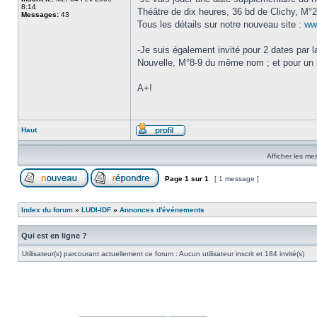
8:14
Théâtre de dix heures, 36 bd de Clichy, M°2
Messages:
43
Tous les détails sur notre nouveau site :
www
-Je suis également invité pour 2 dates par
Nouvelle, M°8-9 du même nom ; et pour un 
A+!
Haut
Afficher les me
Page
1
sur
1
[ 1 message ]
Index du forum
»
LUDI-IDF
»
Annonces d'événements
Qui est en ligne ?
Utilisateur(s) parcourant actuellement ce forum : Aucun utilisateur inscrit et 184 invité(s)