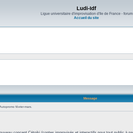
Ludi-Idf
Ligue universitaire d'improvisation d'Ile de France - forum
Accueil du site
Message
Autopromo février-mars.
:
uveau concept Cétoiki (contes improvisés et interactifs pour tout public à part