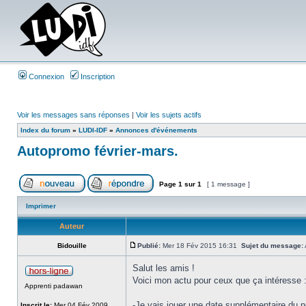
Connexion
Inscription
Voir les messages sans réponses
|
Voir les sujets actifs
Index du forum
»
LUDI-IDF
»
Annonces d'événements
Autopromo février-mars.
Page
1
sur
1
[ 1 message ]
Imprimer
Auteur
Bidouille
Publié:
Mer 18 Fév 2015 16:31
Sujet du message:
Salut les amis !
Voici mon actu pour ceux que ça intéresse 
Apprenti padawan
-Je vais jouer une date supplémentaire du no
Inscrit le:
Mer 04 Fév 2009