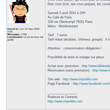
Rien n'est écrit, rien n'est préparé, les co
Samedi 5 avril 2014 à 20H
Au Café de Paris
158 rue Oberkampf 75011 Paris
Métro : Ménilmontant
Inscrit le:
Lun 13 Sep 2004
0:00
Messages:
1782
Tarif : 7 euros
Localisation:
Là où la force me
Tarif réduit (étudiant, chômeur, groupe) : 5 
guide
Attention : consommation obligatoire !
Possibilité de boire et manger sur place.
Achat avec promotion :
http://www.billetre
Réservation (sans promotion) :
http://www.
Site web :
http://www.improlifa.com
Page Facebook :
http://www.facebook.com/i
_________________
Rudesse et Connerie
http://www.improlifa.com