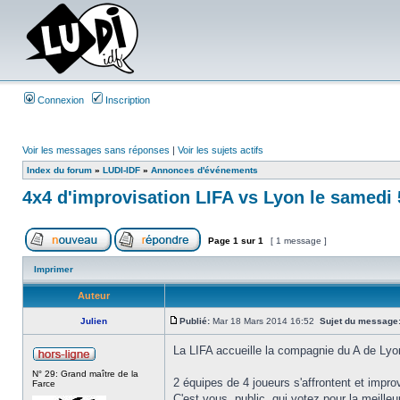
Connexion
Inscription
Voir les messages sans réponses
|
Voir les sujets actifs
Index du forum
»
LUDI-IDF
»
Annonces d'événements
4x4 d'improvisation LIFA vs Lyon le samedi 5
Page
1
sur
1
[ 1 message ]
Imprimer
Auteur
Julien
Publié:
Mar 18 Mars 2014 16:52
Sujet du message
La LIFA accueille la compagnie du A de Lyo
N° 29: Grand maître de la
2 équipes de 4 joueurs s'affrontent et impro
Farce
C'est vous, public, qui votez pour la meilleu