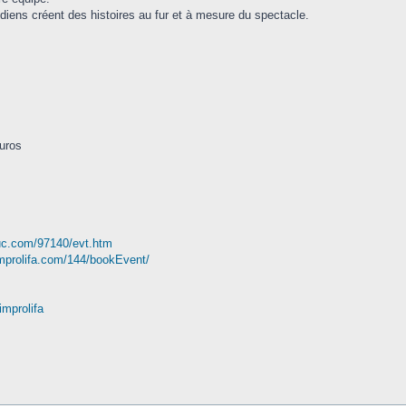
médiens créent des histoires au fur et à mesure du spectacle.
euros
duc.com/97140/evt.htm
improlifa.com/144/bookEvent/
mprolifa