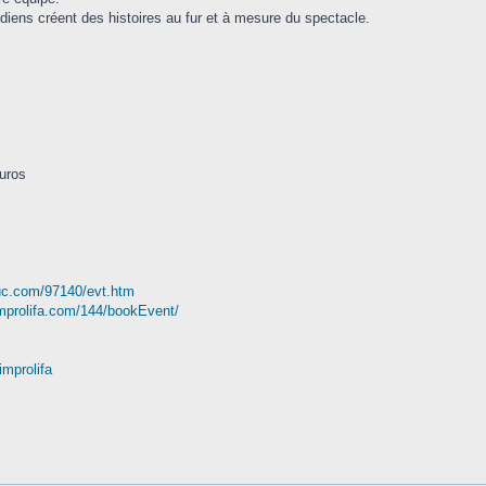
médiens créent des histoires au fur et à mesure du spectacle.
euros
duc.com/97140/evt.htm
improlifa.com/144/bookEvent/
mprolifa