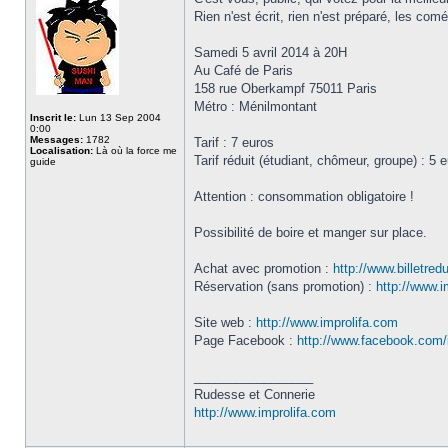
Rien n'est écrit, rien n'est préparé, les co
Samedi 5 avril 2014 à 20H
Au Café de Paris
158 rue Oberkampf 75011 Paris
Métro : Ménilmontant
Inscrit le:
Lun 13 Sep 2004
0:00
Messages:
1782
Tarif : 7 euros
Localisation:
Là où la force me
Tarif réduit (étudiant, chômeur, groupe) : 5 
guide
Attention : consommation obligatoire !
Possibilité de boire et manger sur place.
Achat avec promotion :
http://www.billetre
Réservation (sans promotion) :
http://www.
Site web :
http://www.improlifa.com
Page Facebook :
http://www.facebook.com/i
_________________
Rudesse et Connerie
http://www.improlifa.com