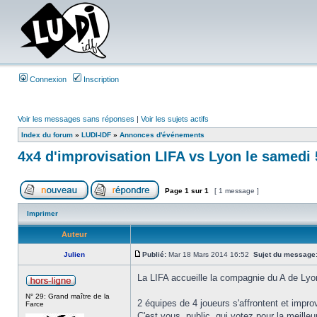
Connexion
Inscription
Voir les messages sans réponses
|
Voir les sujets actifs
Index du forum
»
LUDI-IDF
»
Annonces d'événements
4x4 d'improvisation LIFA vs Lyon le samedi 5
Page
1
sur
1
[ 1 message ]
Imprimer
Auteur
Julien
Publié:
Mar 18 Mars 2014 16:52
Sujet du message
La LIFA accueille la compagnie du A de Lyo
N° 29: Grand maître de la
2 équipes de 4 joueurs s'affrontent et impro
Farce
C'est vous, public, qui votez pour la meilleu