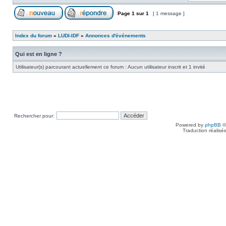
Page
1
sur
1
[ 1 message ]
Index du forum
»
LUDI-IDF
»
Annonces d'événements
Qui est en ligne ?
Utilisateur(s) parcourant actuellement ce forum : Aucun utilisateur inscrit et 1 invité
Rechercher pour:
Powered by
phpBB
©
Traduction réalisé