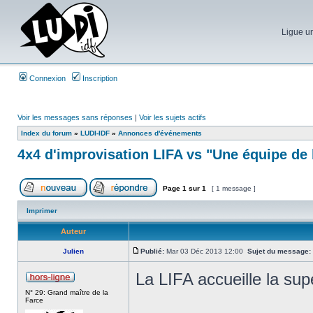
Ligue un
Connexion
Inscription
Voir les messages sans réponses
|
Voir les sujets actifs
Index du forum
»
LUDI-IDF
»
Annonces d'événements
4x4 d'improvisation LIFA vs "Une équipe de
Page
1
sur
1
[ 1 message ]
Imprimer
Auteur
Julien
Publié:
Mar 03 Déc 2013 12:00
Sujet du message:
La LIFA accueille la su
N° 29: Grand maître de la
Farce