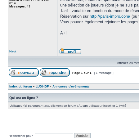
8:14
une sélection de joueurs (dont je ne suis p
Messages:
43
Tarif : variable en fonction du mode de réser
Réservation sur
http://paris-impro.com/
(où 
Vous pouvez également rejoindre les pages
A+!
Haut
Afficher les me
Page
1
sur
1
[ 1 message ]
Index du forum
»
LUDI-IDF
»
Annonces d'événements
Qui est en ligne ?
Utilisateur(s) parcourant actuellement ce forum : Aucun utilisateur inscrit et 1 invité
Rechercher pour: