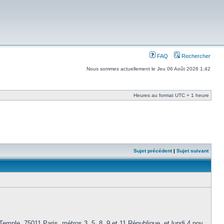
FAQ
Rechercher
Nous sommes actuellement le Jeu 06 Août 2026 1:42
Heures au format UTC + 1 heure
Sujet précédent
|
Sujet suivant
mple, 75011 Paris, métros 3, 5, 8, 9 et 11 République, et lundi 4 nov,