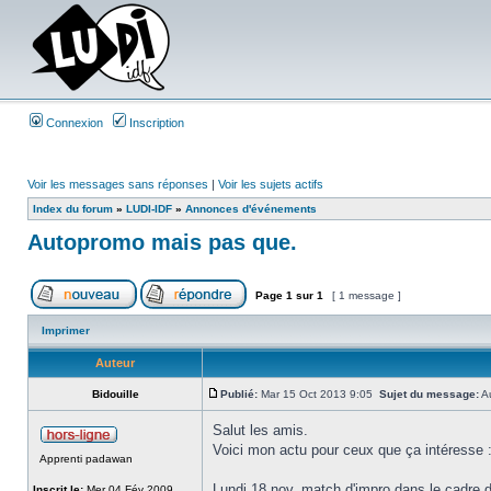
Connexion
Inscription
Voir les messages sans réponses
|
Voir les sujets actifs
Index du forum
»
LUDI-IDF
»
Annonces d'événements
Autopromo mais pas que.
Page
1
sur
1
[ 1 message ]
Imprimer
Auteur
Bidouille
Publié:
Mar 15 Oct 2013 9:05
Sujet du message:
Au
Salut les amis.
Voici mon actu pour ceux que ça intéresse 
Apprenti padawan
Lundi 18 nov, match d'impro dans le cadre d
Inscrit le:
Mer 04 Fév 2009