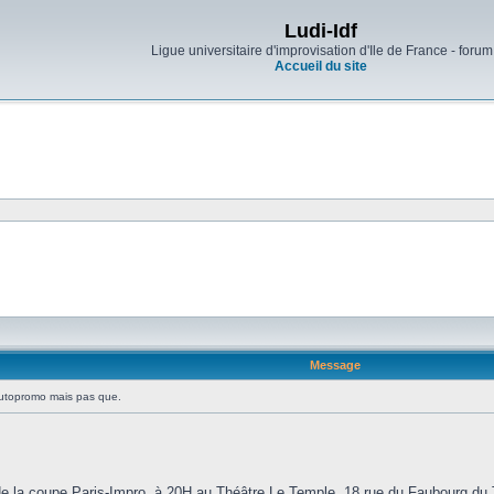
Ludi-Idf
Ligue universitaire d'improvisation d'Ile de France - forum
Accueil du site
Message
topromo mais pas que.
:
e la coupe Paris-Impro, à 20H au Théâtre Le Temple, 18 rue du Faubourg du Te