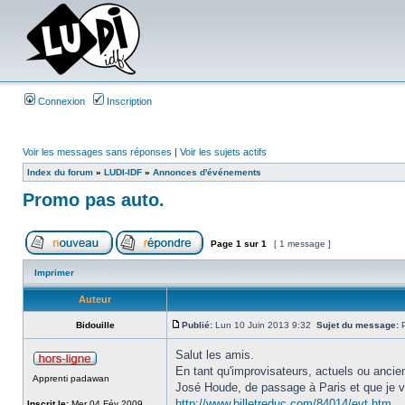
Connexion
Inscription
Voir les messages sans réponses
|
Voir les sujets actifs
Index du forum
»
LUDI-IDF
»
Annonces d'événements
Promo pas auto.
Page
1
sur
1
[ 1 message ]
Imprimer
Auteur
Bidouille
Publié:
Lun 10 Juin 2013 9:32
Sujet du message:
P
Salut les amis.
En tant qu'improvisateurs, actuels ou ancie
Apprenti padawan
José Houde, de passage à Paris et que je vou
http://www.billetreduc.com/84014/evt.htm
Inscrit le:
Mer 04 Fév 2009