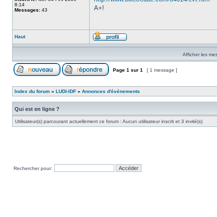
8:14
A+!
Messages:
43
Haut
Afficher les me
Page
1
sur
1
[ 1 message ]
Index du forum
»
LUDI-IDF
»
Annonces d'événements
Qui est en ligne ?
Utilisateur(s) parcourant actuellement ce forum : Aucun utilisateur inscrit et 3 invité(s)
Rechercher pour: