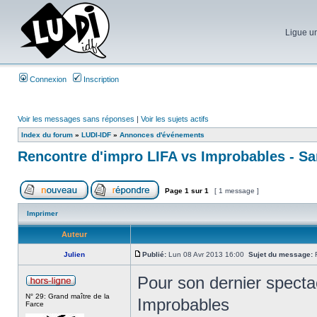
Ligue un
Connexion
Inscription
Voir les messages sans réponses
|
Voir les sujets actifs
Index du forum
»
LUDI-IDF
»
Annonces d'événements
Rencontre d'impro LIFA vs Improbables - Sa
Page
1
sur
1
[ 1 message ]
Imprimer
Auteur
Julien
Publié:
Lun 08 Avr 2013 16:00
Sujet du message:
R
Pour son dernier spectac
N° 29: Grand maître de la
Improbables
Farce