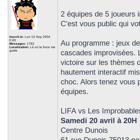
2 équipes de 5 joueurs i
C'est vous public qui vo
Inscrit le:
Lun 13 Sep 2004
0:00
Au programme : jeux de 
Messages:
1782
Localisation:
Là où la force me
cascades improvisées. L
guide
victoire sur les thèmes 
hautement interactif mi
choc. Alors tenez vous p
équipes.
LIFA vs Les Improbable
Samedi 20 avril à 20H
Centre Dunois
61 rue Dunois 75013 pa