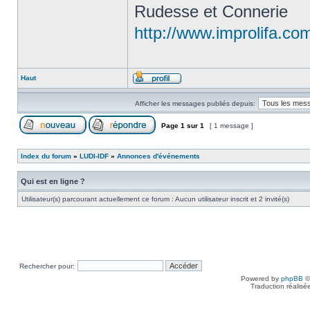
Rudesse et Connerie
http://www.improlifa.co
Haut
Afficher les messages publiés depuis:
Page
1
sur
1
[ 1 message ]
Index du forum
»
LUDI-IDF
»
Annonces d'événements
Qui est en ligne ?
Utilisateur(s) parcourant actuellement ce forum : Aucun utilisateur inscrit et 2 invité(s)
Rechercher pour:
Powered by
phpBB
©
Traduction réalisé