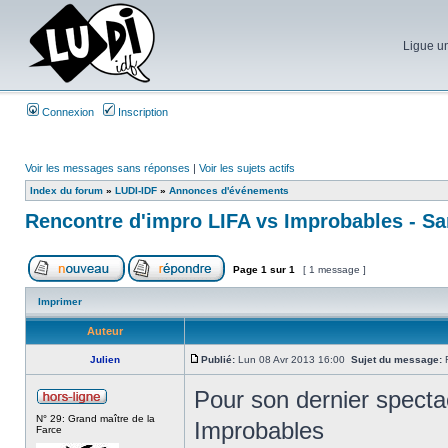
Ligue un
Connexion
Inscription
Voir les messages sans réponses
|
Voir les sujets actifs
Index du forum
»
LUDI-IDF
»
Annonces d'événements
Rencontre d'impro LIFA vs Improbables - Sa
Page
1
sur
1
[ 1 message ]
Imprimer
Auteur
Julien
Publié:
Lun 08 Avr 2013 16:00
Sujet du message:
R
Pour son dernier spectac
N° 29: Grand maître de la
Improbables
Farce