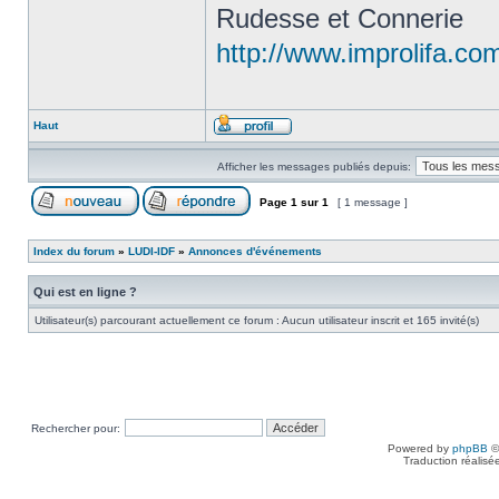
Rudesse et Connerie
http://www.improlifa.co
Haut
Afficher les messages publiés depuis:
Page
1
sur
1
[ 1 message ]
Index du forum
»
LUDI-IDF
»
Annonces d'événements
Qui est en ligne ?
Utilisateur(s) parcourant actuellement ce forum : Aucun utilisateur inscrit et 165 invité(s)
Rechercher pour:
Powered by
phpBB
©
Traduction réalisé