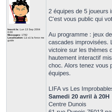
2 équipes de 5 joueurs i
C'est vous public qui vo
Inscrit le:
Lun 13 Sep 2004
0:00
Au programme : jeux de 
Messages:
1782
Localisation:
Là où la force me
cascades improvisées. L
guide
victoire sur les thèmes 
hautement interactif mi
choc. Alors tenez vous p
équipes.
LIFA vs Les Improbable
Samedi 20 avril à 20H
Centre Dunois
61 rue Dunois 75013 pa