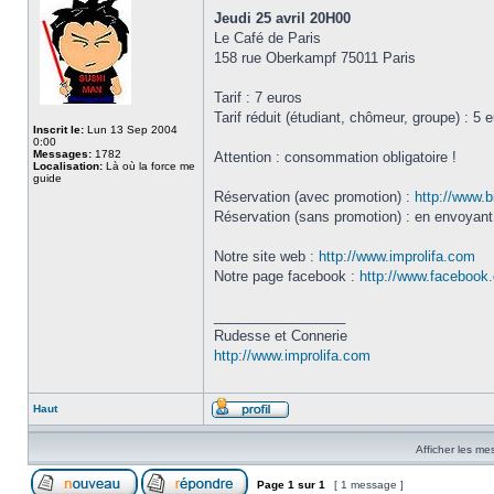
Jeudi 25 avril 20H00
Le Café de Paris
158 rue Oberkampf 75011 Paris
Tarif : 7 euros
Tarif réduit (étudiant, chômeur, groupe) : 5 
Inscrit le:
Lun 13 Sep 2004
0:00
Messages:
1782
Attention : consommation obligatoire !
Localisation:
Là où la force me
guide
Réservation (avec promotion) :
http://www.b
Réservation (sans promotion) : en envoyant
Notre site web :
http://www.improlifa.com
Notre page facebook :
http://www.facebook.
_________________
Rudesse et Connerie
http://www.improlifa.com
Haut
Afficher les me
Page
1
sur
1
[ 1 message ]