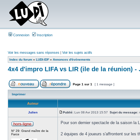
Connexion
Inscription
Voir les messages sans réponses
|
Voir les sujets actifs
Index du forum
»
LUDI-IDF
»
Annonces d'événements
4x4 d'impro LIFA vs LIR (ile de la réunion) - 
Page
1
sur
1
[ 1 message ]
Imprimer
Auteur
Julien
Publié:
Lun 08 Avr 2013 15:57
Sujet du message:
4
Pour son dernier spectacle de la saison la LI
N° 29: Grand maître de la
2 équipes de 4 joueurs s'affrontent sur les t
Farce