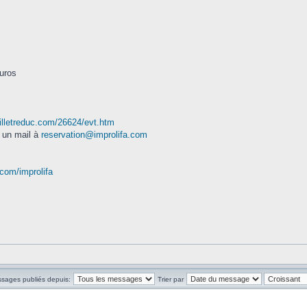
euros
illetreduc.com/26624/evt.htm
 un mail à
reservation@improlifa.com
com/improlifa
ssages publiés depuis:
Trier par