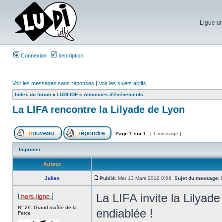
Ligue un
Connexion
Inscription
Voir les messages sans réponses
|
Voir les sujets actifs
Index du forum
»
LUDI-IDF
»
Annonces d'événements
La LIFA rencontre la Lilyade de Lyon
Page
1
sur
1
[ 1 message ]
Imprimer
Auteur
Julien
Publié:
Mar 13 Mars 2012 0:08
Sujet du message:
L
La LIFA invite la Lilyad
N° 29: Grand maître de la
endiablée !
Farce