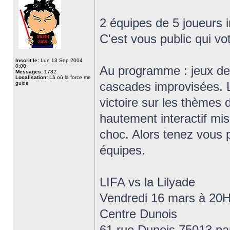
2 équipes de 5 joueurs i
C'est vous public qui vo
Inscrit le:
Lun 13 Sep 2004
0:00
Au programme : jeux de 
Messages:
1782
Localisation:
Là où la force me
cascades improvisées. L
guide
victoire sur les thèmes 
hautement interactif mi
choc. Alors tenez vous p
équipes.
LIFA vs la Lilyade
Vendredi 16 mars à 20
Centre Dunois
61 rue Dunois 75013 pa