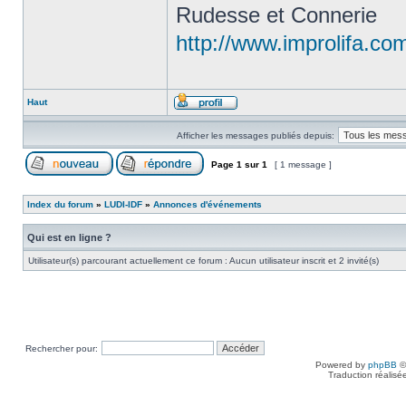
Rudesse et Connerie
http://www.improlifa.co
Haut
Afficher les messages publiés depuis:
Page
1
sur
1
[ 1 message ]
Index du forum
»
LUDI-IDF
»
Annonces d'événements
Qui est en ligne ?
Utilisateur(s) parcourant actuellement ce forum : Aucun utilisateur inscrit et 2 invité(s)
Rechercher pour:
Powered by
phpBB
©
Traduction réalisé