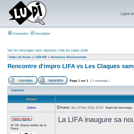
Ligue un
Connexion
Inscription
Voir les messages sans réponses
|
Voir les sujets actifs
Index du forum
»
LUDI-IDF
»
Annonces d'événements
Rencontre d'impro LIFA vs Les Claques sa
Page
1
sur
1
[ 1 message ]
Imprimer
Auteur
Julien
Publié:
Jeu 10 Nov 2011 15:51
Sujet du message:
La LIFA inaugure sa nouv
N° 29: Grand maître de la
Farce