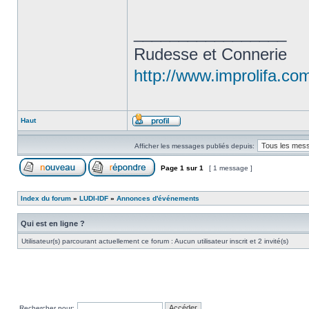
_________________
Rudesse et Connerie
http://www.improlifa.co
Haut
Afficher les messages publiés depuis:
Page
1
sur
1
[ 1 message ]
Index du forum
»
LUDI-IDF
»
Annonces d'événements
Qui est en ligne ?
Utilisateur(s) parcourant actuellement ce forum : Aucun utilisateur inscrit et 2 invité(s)
Rechercher pour: