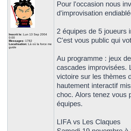
Pour l'occasion nous in
d'improvisation endiablé
2 équipes de 5 joueurs i
Inscrit le:
Lun 13 Sep 2004
0:00
C'est vous public qui vo
Messages:
1782
Localisation:
Là où la force me
guide
Au programme : jeux de 
cascades improvisées. L
victoire sur les thèmes 
hautement interactif mi
choc. Alors tenez vous p
équipes.
LIFA vs Les Claques
Samedi 19 novembre à