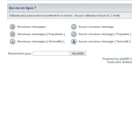
Qui est en ligne ?
Utilisateur(s) parcourant actuellement ce forum : Aucun utilisateur inscrit et 1 invité
Nouveaux messages
Aucun nouveau message
Nouveaux messages [ Populaires ]
Aucun nouveau message [ Populaire ]
Nouveaux messages [ Verrouillés ]
Aucun nouveau message [ Verrouillé ]
Rechercher pour:
Powered by
phpBB
©
Traduction réalisé