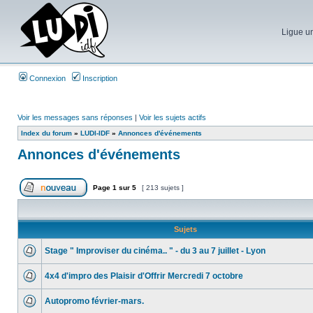
Ligue un
Connexion
Inscription
Voir les messages sans réponses
|
Voir les sujets actifs
Index du forum
»
LUDI-IDF
»
Annonces d'événements
Annonces d'événements
Page
1
sur
5
[ 213 sujets ]
Sujets
Stage " Improviser du cinéma.. " - du 3 au 7 juillet - Lyon
4x4 d'impro des Plaisir d'Offrir Mercredi 7 octobre
Autopromo février-mars.