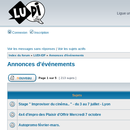
Ligue un
Connexion
Inscription
Voir les messages sans réponses
|
Voir les sujets actifs
Index du forum
»
LUDI-IDF
»
Annonces d'événements
Annonces d'événements
Page
1
sur
5
[ 213 sujets ]
Sujets
Stage " Improviser du cinéma.. " - du 3 au 7 juillet - Lyon
4x4 d'impro des Plaisir d'Offrir Mercredi 7 octobre
Autopromo février-mars.