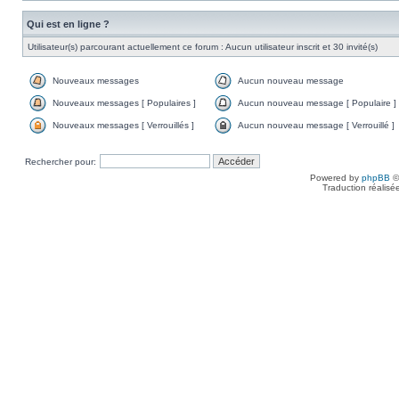
Qui est en ligne ?
Utilisateur(s) parcourant actuellement ce forum : Aucun utilisateur inscrit et 30 invité(s)
Nouveaux messages
Aucun nouveau message
Nouveaux messages [ Populaires ]
Aucun nouveau message [ Populaire ]
Nouveaux messages [ Verrouillés ]
Aucun nouveau message [ Verrouillé ]
Rechercher pour:
Powered by
phpBB
©
Traduction réalisé