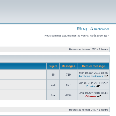
FAQ
Rechercher
Nous sommes actuellement le Ven 07 Août 2026 3:37
Heures au format UTC + 1 heure
Sujets
Messages
Dernier message
Mer 19 Jan 2011 18:56
88
719
Aurélien (Toulouse)
Ven 02 Juin 2017 19:22
213
697
Z Luka
Jeu 19 Avr 2018 10:43
317
3561
Oberon
Heures au format UTC + 1 heure