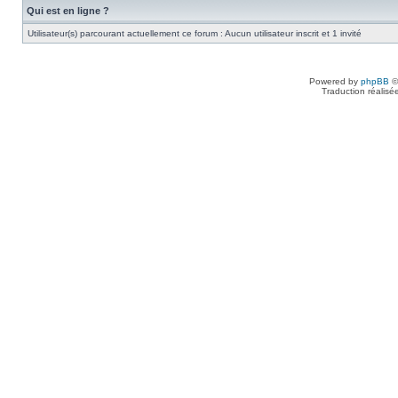
Qui est en ligne ?
Utilisateur(s) parcourant actuellement ce forum : Aucun utilisateur inscrit et 1 invité
Powered by
phpBB
©
Traduction réalisé