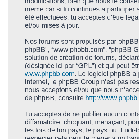
modifications, bien que nous te conseil
même car si tu continues à participer à
été effectuées, tu acceptes d’être lé
et/ou mises à jour.
Nos forums sont propulsés par phpBB (dés
phpBB”, “www.phpbb.com”, “phpBB Gro
solution de création de forums, déclaré
(désignée ici par “GPL”) et qui peut ê
www.phpbb.com
. Le logiciel phpBB a 
Internet, le phpBB Group n’est pas re
nous acceptons et/ou que nous n’acce
de phpBB, consulte
http://www.phpbb.f
Tu acceptes de ne publier aucun conte
diffamatoire, choquant, menaçant, por
les lois de ton pays, le pays où “Ludi-I
respecter cela peut te mener à un ba