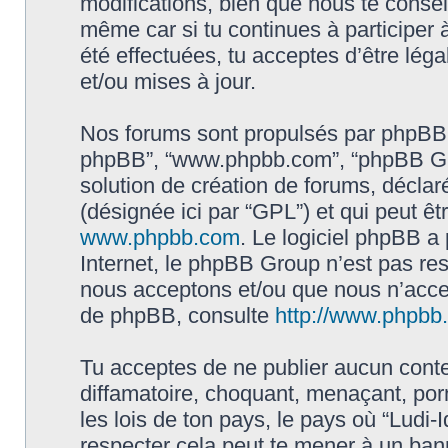
modifications, bien que nous te conseil
même car si tu continues à participer à
été effectuées, tu acceptes d’être lé
et/ou mises à jour.
Nos forums sont propulsés par phpBB (dés
phpBB”, “www.phpbb.com”, “phpBB Gro
solution de création de forums, déclaré
(désignée ici par “GPL”) et qui peut ê
www.phpbb.com
. Le logiciel phpBB a 
Internet, le phpBB Group n’est pas re
nous acceptons et/ou que nous n’acce
de phpBB, consulte
http://www.phpbb.f
Tu acceptes de ne publier aucun conte
diffamatoire, choquant, menaçant, por
les lois de ton pays, le pays où “Ludi-I
respecter cela peut te mener à un ba