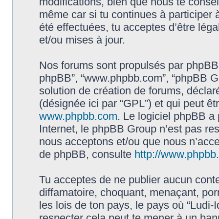
modifications, bien que nous te conseil
même car si tu continues à participer à
été effectuées, tu acceptes d’être lé
et/ou mises à jour.
Nos forums sont propulsés par phpBB (dés
phpBB”, “www.phpbb.com”, “phpBB Gro
solution de création de forums, déclaré
(désignée ici par “GPL”) et qui peut ê
www.phpbb.com
. Le logiciel phpBB a 
Internet, le phpBB Group n’est pas re
nous acceptons et/ou que nous n’acce
de phpBB, consulte
http://www.phpbb.f
Tu acceptes de ne publier aucun conte
diffamatoire, choquant, menaçant, por
les lois de ton pays, le pays où “Ludi-I
respecter cela peut te mener à un ba