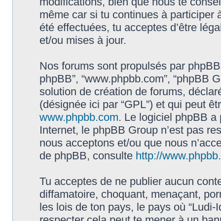
modifications, bien que nous te conseil
même car si tu continues à participer à
été effectuées, tu acceptes d’être lé
et/ou mises à jour.
Nos forums sont propulsés par phpBB (dés
phpBB”, “www.phpbb.com”, “phpBB Gro
solution de création de forums, déclaré
(désignée ici par “GPL”) et qui peut ê
www.phpbb.com
. Le logiciel phpBB a 
Internet, le phpBB Group n’est pas re
nous acceptons et/ou que nous n’acce
de phpBB, consulte
http://www.phpbb.f
Tu acceptes de ne publier aucun conte
diffamatoire, choquant, menaçant, por
les lois de ton pays, le pays où “Ludi-I
respecter cela peut te mener à un ba