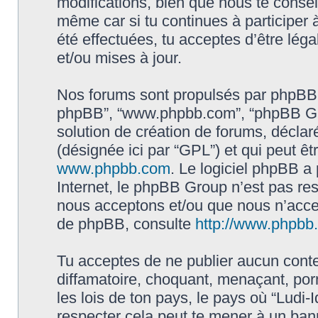
modifications, bien que nous te conseil
même car si tu continues à participer à
été effectuées, tu acceptes d’être lé
et/ou mises à jour.
Nos forums sont propulsés par phpBB (dés
phpBB”, “www.phpbb.com”, “phpBB Gro
solution de création de forums, déclaré
(désignée ici par “GPL”) et qui peut ê
www.phpbb.com
. Le logiciel phpBB a 
Internet, le phpBB Group n’est pas re
nous acceptons et/ou que nous n’acce
de phpBB, consulte
http://www.phpbb.f
Tu acceptes de ne publier aucun conte
diffamatoire, choquant, menaçant, por
les lois de ton pays, le pays où “Ludi-I
respecter cela peut te mener à un ba