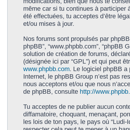
modifications, bien que nous te conseil
même car si tu continues à participer à
été effectuées, tu acceptes d’être lé
et/ou mises à jour.
Nos forums sont propulsés par phpBB (dés
phpBB”, “www.phpbb.com”, “phpBB Gro
solution de création de forums, déclaré
(désignée ici par “GPL”) et qui peut ê
www.phpbb.com
. Le logiciel phpBB a 
Internet, le phpBB Group n’est pas re
nous acceptons et/ou que nous n’acce
de phpBB, consulte
http://www.phpbb.f
Tu acceptes de ne publier aucun conte
diffamatoire, choquant, menaçant, por
les lois de ton pays, le pays où “Ludi-I
respecter cela peut te mener à un ba