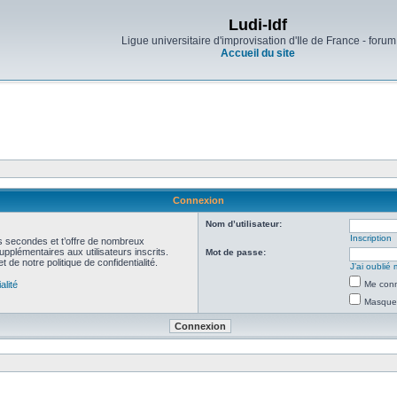
Ludi-Idf
Ligue universitaire d'improvisation d'Ile de France - forum
Accueil du site
Connexion
Nom d’utilisateur:
Inscription
ues secondes et t’offre de nombreux
pplémentaires aux utilisateurs inscrits.
Mot de passe:
t de notre politique de confidentialité.
J’ai oubli
alité
Me conn
Masquer