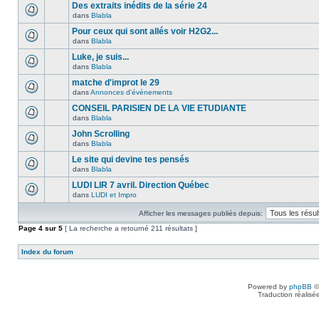
Des extraits inédits de la série 24
dans
Blabla
Pour ceux qui sont allés voir H2G2...
dans
Blabla
Luke, je suis...
dans
Blabla
matche d'improt le 29
dans
Annonces d'événements
CONSEIL PARISIEN DE LA VIE ETUDIANTE
dans
Blabla
John Scrolling
dans
Blabla
Le site qui devine tes pensés
dans
Blabla
LUDI LIR 7 avril. Direction Québec
dans
LUDI et Impro
Afficher les messages publiés depuis:
Page
4
sur
5
[ La recherche a retourné 211 résultats ]
Index du forum
Powered by
phpBB
©
Traduction réalisé