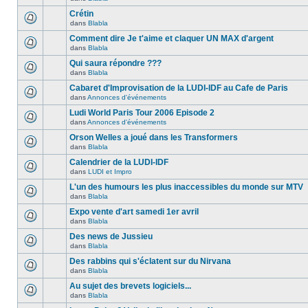
Crétin
dans
Blabla
Comment dire Je t'aime et claquer UN MAX d'argent
dans
Blabla
Qui saura répondre ???
dans
Blabla
Cabaret d'Improvisation de la LUDI-IDF au Cafe de Paris
dans
Annonces d'événements
Ludi World Paris Tour 2006 Episode 2
dans
Annonces d'événements
Orson Welles a joué dans les Transformers
dans
Blabla
Calendrier de la LUDI-IDF
dans
LUDI et Impro
L'un des humours les plus inaccessibles du monde sur MTV
dans
Blabla
Expo vente d'art samedi 1er avril
dans
Blabla
Des news de Jussieu
dans
Blabla
Des rabbins qui s'éclatent sur du Nirvana
dans
Blabla
Au sujet des brevets logiciels...
dans
Blabla