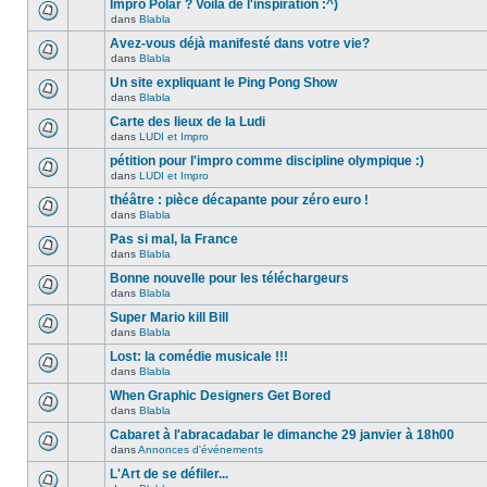
Impro Polar ? Voila de l'inspiration :^)
dans
Blabla
Avez-vous déjà manifesté dans votre vie?
dans
Blabla
Un site expliquant le Ping Pong Show
dans
Blabla
Carte des lieux de la Ludi
dans
LUDI et Impro
pétition pour l'impro comme discipline olympique :)
dans
LUDI et Impro
théâtre : pièce décapante pour zéro euro !
dans
Blabla
Pas si mal, la France
dans
Blabla
Bonne nouvelle pour les téléchargeurs
dans
Blabla
Super Mario kill Bill
dans
Blabla
Lost: la comédie musicale !!!
dans
Blabla
When Graphic Designers Get Bored
dans
Blabla
Cabaret à l'abracadabar le dimanche 29 janvier à 18h00
dans
Annonces d'événements
L'Art de se défiler...