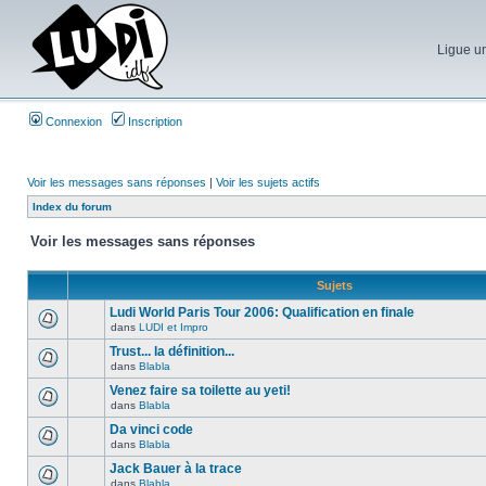
Ligue un
Connexion
Inscription
Voir les messages sans réponses
|
Voir les sujets actifs
Index du forum
Voir les messages sans réponses
Sujets
Ludi World Paris Tour 2006: Qualification en finale
dans
LUDI et Impro
Trust... la définition...
dans
Blabla
Venez faire sa toilette au yeti!
dans
Blabla
Da vinci code
dans
Blabla
Jack Bauer à la trace
dans
Blabla