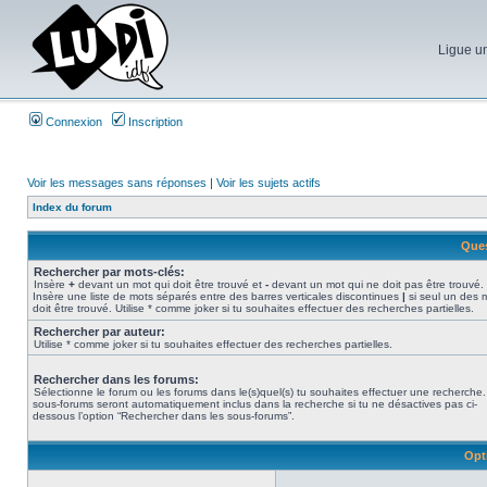
Ligue un
Connexion
Inscription
Voir les messages sans réponses
|
Voir les sujets actifs
Index du forum
Ques
Rechercher par mots-clés:
Insère
+
devant un mot qui doit être trouvé et
-
devant un mot qui ne doit pas être trouvé.
Insère une liste de mots séparés entre des barres verticales discontinues
|
si seul un des 
doit être trouvé. Utilise * comme joker si tu souhaites effectuer des recherches partielles.
Rechercher par auteur:
Utilise * comme joker si tu souhaites effectuer des recherches partielles.
Rechercher dans les forums:
Sélectionne le forum ou les forums dans le(s)quel(s) tu souhaites effectuer une recherche
sous-forums seront automatiquement inclus dans la recherche si tu ne désactives pas ci-
dessous l’option “Rechercher dans les sous-forums”.
Opt