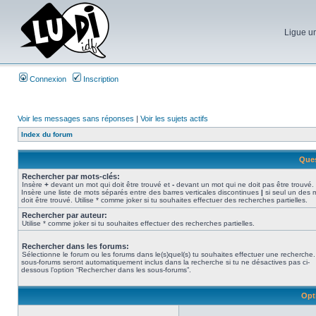
Ligue un
Connexion
Inscription
Voir les messages sans réponses
|
Voir les sujets actifs
Index du forum
Ques
Rechercher par mots-clés:
Insère
+
devant un mot qui doit être trouvé et
-
devant un mot qui ne doit pas être trouvé.
Insère une liste de mots séparés entre des barres verticales discontinues
|
si seul un des 
doit être trouvé. Utilise * comme joker si tu souhaites effectuer des recherches partielles.
Rechercher par auteur:
Utilise * comme joker si tu souhaites effectuer des recherches partielles.
Rechercher dans les forums:
Sélectionne le forum ou les forums dans le(s)quel(s) tu souhaites effectuer une recherche
sous-forums seront automatiquement inclus dans la recherche si tu ne désactives pas ci-
dessous l’option “Rechercher dans les sous-forums”.
Opt