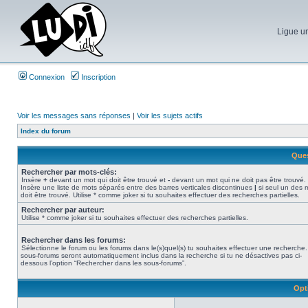
Ligue un
Connexion
Inscription
Voir les messages sans réponses
|
Voir les sujets actifs
Index du forum
Ques
Rechercher par mots-clés:
Insère
+
devant un mot qui doit être trouvé et
-
devant un mot qui ne doit pas être trouvé.
Insère une liste de mots séparés entre des barres verticales discontinues
|
si seul un des 
doit être trouvé. Utilise * comme joker si tu souhaites effectuer des recherches partielles.
Rechercher par auteur:
Utilise * comme joker si tu souhaites effectuer des recherches partielles.
Rechercher dans les forums:
Sélectionne le forum ou les forums dans le(s)quel(s) tu souhaites effectuer une recherche
sous-forums seront automatiquement inclus dans la recherche si tu ne désactives pas ci-
dessous l’option “Rechercher dans les sous-forums”.
Opt