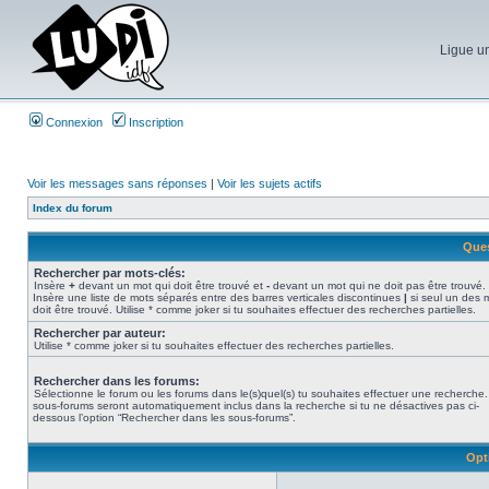
Ligue un
Connexion
Inscription
Voir les messages sans réponses
|
Voir les sujets actifs
Index du forum
Ques
Rechercher par mots-clés:
Insère
+
devant un mot qui doit être trouvé et
-
devant un mot qui ne doit pas être trouvé.
Insère une liste de mots séparés entre des barres verticales discontinues
|
si seul un des 
doit être trouvé. Utilise * comme joker si tu souhaites effectuer des recherches partielles.
Rechercher par auteur:
Utilise * comme joker si tu souhaites effectuer des recherches partielles.
Rechercher dans les forums:
Sélectionne le forum ou les forums dans le(s)quel(s) tu souhaites effectuer une recherche
sous-forums seront automatiquement inclus dans la recherche si tu ne désactives pas ci-
dessous l’option “Rechercher dans les sous-forums”.
Opt