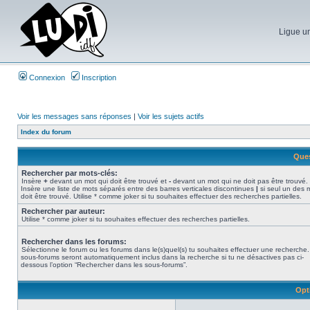
Ligue un
Connexion
Inscription
Voir les messages sans réponses
|
Voir les sujets actifs
Index du forum
Ques
Rechercher par mots-clés:
Insère
+
devant un mot qui doit être trouvé et
-
devant un mot qui ne doit pas être trouvé.
Insère une liste de mots séparés entre des barres verticales discontinues
|
si seul un des 
doit être trouvé. Utilise * comme joker si tu souhaites effectuer des recherches partielles.
Rechercher par auteur:
Utilise * comme joker si tu souhaites effectuer des recherches partielles.
Rechercher dans les forums:
Sélectionne le forum ou les forums dans le(s)quel(s) tu souhaites effectuer une recherche
sous-forums seront automatiquement inclus dans la recherche si tu ne désactives pas ci-
dessous l’option “Rechercher dans les sous-forums”.
Opt