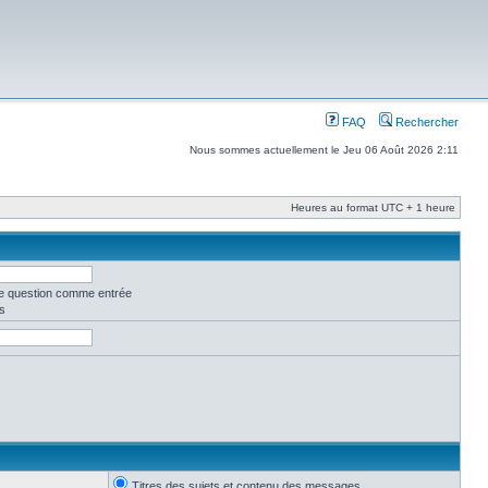
FAQ
Rechercher
Nous sommes actuellement le Jeu 06 Août 2026 2:11
Heures au format UTC + 1 heure
ne question comme entrée
s
Titres des sujets et contenu des messages