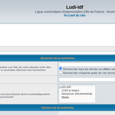
Ludi-Idf
Ligue universitaire d'improvisation d'Ile de France - forum
Accueil du site
Question de la recherche
 Insère une liste de mots séparés entre des
Rechercher tous les termes ou utiliser u
si tu souhaites effectuer des recherches
Rechercher n’importe quels de ces terme
e. Les sous-forums seront automatiquement
sous-forums”.
Options de la recherche