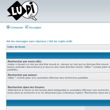
Connexion
Inscription
Voir les messages sans réponses
|
Voir les sujets actifs
Index du forum
Rechercher par mots-clés:
Insère
+
devant un mot qui doit être trouvé et
-
devant un mot qui ne doit pas être trouvé.
barres verticales discontinues
|
si seul un des mots doit être trouvé. Utilise * comme joker 
partielles.
Rechercher par auteur:
Utilise * comme joker si tu souhaites effectuer des recherches partielles.
Rechercher dans les forums:
Sélectionne le forum ou les forums dans le(s)quel(s) tu souhaites effectuer une recherch
inclus dans la recherche si tu ne désactives pas ci-dessous l’option “Rechercher dans les 