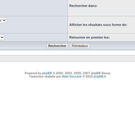
Rechercher dans:
Afficher les résultats sous forme de:
Retourner en premier les:
Powered by
phpBB
© 2000, 2002, 2005, 2007 phpBB Group
Traduction réalisée par
Maël Soucaze
© 2010
phpBB.fr