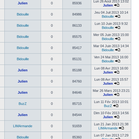
Lun 26 Août 2013 13:02
Julien
0
85936
Julien
Jeu 04 Juil 2013 10:14
Bidouille
0
84986
Bidouille
Lun 10 Juin 2013 9:32
Bidouille
0
86133
Bidouille
Mer 05 Juin 2013 15:00
Bidouille
0
85575
Bidouille
Mar 04 Juin 2013 14:34
Bidouille
0
85417
Bidouille
Ven 24 Mai 2013 16:00
Bidouille
0
85131
Bidouille
Lun 08 Avr 2013 16:00
Julien
0
85188
Julien
Lun 08 Avr 2013 15:57
Julien
0
84760
Julien
Mar 26 Mars 2013 23:21
Julien
0
84646
Julien
Lun 11 Fév 2013 10:01
BuzZ
0
85715
BuzZ
Dim 10 Fév 2013 14:56
Julien
0
84544
Julien
Lun 21 Jan 2013 21:38
LIMArmande
0
91659
LIMArmande
Lun 07 Jan 2013 17:29
Bidouille
0
85360