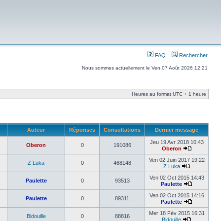
FAQ
Rechercher
Nous sommes actuellement le Ven 07 Août 2026 12:21
Heures au format UTC + 1 heure
Auteur
Réponses
Consultations
Dernier message
Jeu 19 Avr 2018 10:43
Oberon
0
191086
Oberon
Ven 02 Juin 2017 19:22
Z Luka
0
468148
Z Luka
Ven 02 Oct 2015 14:43
Paulette
0
93513
Paulette
Ven 02 Oct 2015 14:16
Paulette
0
89311
Paulette
Mer 18 Fév 2015 16:31
Bidouille
0
88816
Bidouille