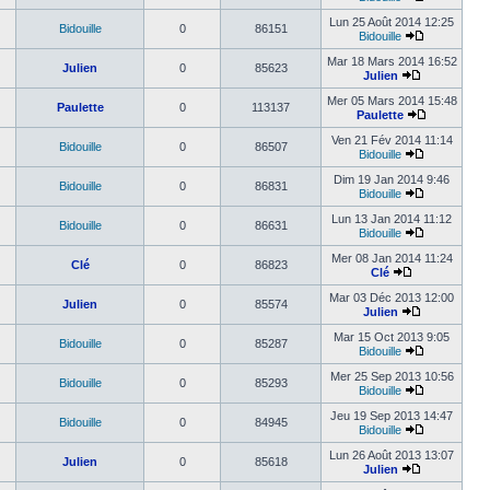
Lun 25 Août 2014 12:25
Bidouille
0
86151
Bidouille
Mar 18 Mars 2014 16:52
Julien
0
85623
Julien
Mer 05 Mars 2014 15:48
Paulette
0
113137
Paulette
Ven 21 Fév 2014 11:14
Bidouille
0
86507
Bidouille
Dim 19 Jan 2014 9:46
Bidouille
0
86831
Bidouille
Lun 13 Jan 2014 11:12
Bidouille
0
86631
Bidouille
Mer 08 Jan 2014 11:24
Clé
0
86823
Clé
Mar 03 Déc 2013 12:00
Julien
0
85574
Julien
Mar 15 Oct 2013 9:05
Bidouille
0
85287
Bidouille
Mer 25 Sep 2013 10:56
Bidouille
0
85293
Bidouille
Jeu 19 Sep 2013 14:47
Bidouille
0
84945
Bidouille
Lun 26 Août 2013 13:07
Julien
0
85618
Julien