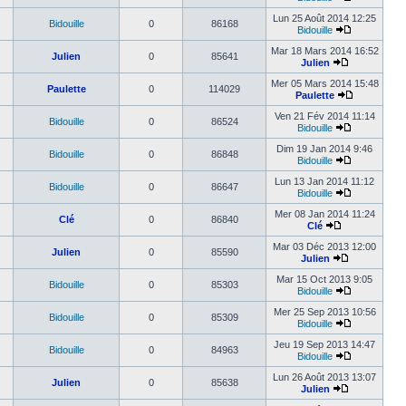
Lun 25 Août 2014 12:25
Bidouille
0
86168
Bidouille
Mar 18 Mars 2014 16:52
Julien
0
85641
Julien
Mer 05 Mars 2014 15:48
Paulette
0
114029
Paulette
Ven 21 Fév 2014 11:14
Bidouille
0
86524
Bidouille
Dim 19 Jan 2014 9:46
Bidouille
0
86848
Bidouille
Lun 13 Jan 2014 11:12
Bidouille
0
86647
Bidouille
Mer 08 Jan 2014 11:24
Clé
0
86840
Clé
Mar 03 Déc 2013 12:00
Julien
0
85590
Julien
Mar 15 Oct 2013 9:05
Bidouille
0
85303
Bidouille
Mer 25 Sep 2013 10:56
Bidouille
0
85309
Bidouille
Jeu 19 Sep 2013 14:47
Bidouille
0
84963
Bidouille
Lun 26 Août 2013 13:07
Julien
0
85638
Julien