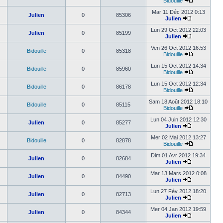
Bidouille
Mar 11 Déc 2012 0:13
Julien
0
85306
Julien
Lun 29 Oct 2012 22:03
Julien
0
85199
Julien
Ven 26 Oct 2012 16:53
Bidouille
0
85318
Bidouille
Lun 15 Oct 2012 14:34
Bidouille
0
85960
Bidouille
Lun 15 Oct 2012 12:34
Bidouille
0
86178
Bidouille
Sam 18 Août 2012 18:10
Bidouille
0
85115
Bidouille
Lun 04 Juin 2012 12:30
Julien
0
85277
Julien
Mer 02 Mai 2012 13:27
Bidouille
0
82878
Bidouille
Dim 01 Avr 2012 19:34
Julien
0
82684
Julien
Mar 13 Mars 2012 0:08
Julien
0
84490
Julien
Lun 27 Fév 2012 18:20
Julien
0
82713
Julien
Mer 04 Jan 2012 19:59
Julien
0
84344
Julien