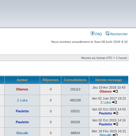
FAQ
Rechercher
Nous sommes actuellement le Sam 08 Août 2026 9:32
Heures au format UTC + 1 heure
Auteur
Réponses
Consultations
Dernier message
Jeu 19 Avr 2018 10:43
Oberon
0
191112
Oberon
Ven 02 Juin 2017 19:22
Z Luka
0
480199
Z Luka
Ven 02 Oct 2015 14:43
Paulette
0
93531
Paulette
Ven 02 Oct 2015 14:16
Paulette
0
89328
Paulette
Mer 18 Fév 2015 16:31
Bidouille
0
88834
Bidouille