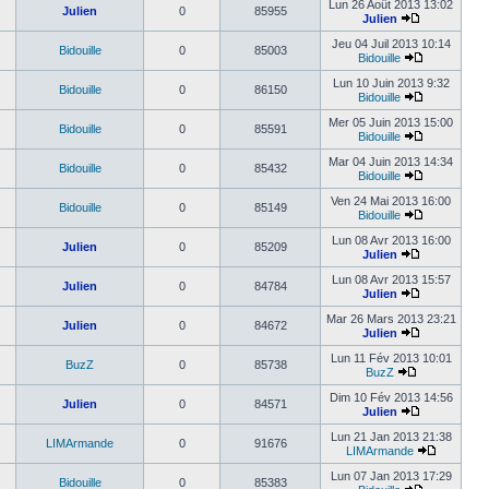
Lun 26 Août 2013 13:02
Julien
0
85955
Julien
Jeu 04 Juil 2013 10:14
Bidouille
0
85003
Bidouille
Lun 10 Juin 2013 9:32
Bidouille
0
86150
Bidouille
Mer 05 Juin 2013 15:00
Bidouille
0
85591
Bidouille
Mar 04 Juin 2013 14:34
Bidouille
0
85432
Bidouille
Ven 24 Mai 2013 16:00
Bidouille
0
85149
Bidouille
Lun 08 Avr 2013 16:00
Julien
0
85209
Julien
Lun 08 Avr 2013 15:57
Julien
0
84784
Julien
Mar 26 Mars 2013 23:21
Julien
0
84672
Julien
Lun 11 Fév 2013 10:01
BuzZ
0
85738
BuzZ
Dim 10 Fév 2013 14:56
Julien
0
84571
Julien
Lun 21 Jan 2013 21:38
LIMArmande
0
91676
LIMArmande
Lun 07 Jan 2013 17:29
Bidouille
0
85383