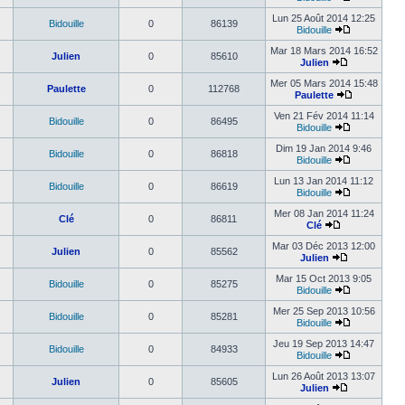
Lun 25 Août 2014 12:25
Bidouille
0
86139
Bidouille
Mar 18 Mars 2014 16:52
Julien
0
85610
Julien
Mer 05 Mars 2014 15:48
Paulette
0
112768
Paulette
Ven 21 Fév 2014 11:14
Bidouille
0
86495
Bidouille
Dim 19 Jan 2014 9:46
Bidouille
0
86818
Bidouille
Lun 13 Jan 2014 11:12
Bidouille
0
86619
Bidouille
Mer 08 Jan 2014 11:24
Clé
0
86811
Clé
Mar 03 Déc 2013 12:00
Julien
0
85562
Julien
Mar 15 Oct 2013 9:05
Bidouille
0
85275
Bidouille
Mer 25 Sep 2013 10:56
Bidouille
0
85281
Bidouille
Jeu 19 Sep 2013 14:47
Bidouille
0
84933
Bidouille
Lun 26 Août 2013 13:07
Julien
0
85605
Julien