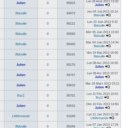
Lun 26 Août 2013 13:02
Julien
0
85923
Julien
Jeu 04 Juil 2013 10:14
Bidouille
0
84973
Bidouille
Lun 10 Juin 2013 9:32
Bidouille
0
86121
Bidouille
Mer 05 Juin 2013 15:00
Bidouille
0
85560
Bidouille
Mar 04 Juin 2013 14:34
Bidouille
0
85406
Bidouille
Ven 24 Mai 2013 16:00
Bidouille
0
85119
Bidouille
Lun 08 Avr 2013 16:00
Julien
0
85176
Julien
Lun 08 Avr 2013 15:57
Julien
0
84747
Julien
Mar 26 Mars 2013 23:21
Julien
0
84633
Julien
Lun 11 Fév 2013 10:01
BuzZ
0
85701
BuzZ
Dim 10 Fév 2013 14:56
Julien
0
84532
Julien
Lun 21 Jan 2013 21:38
LIMArmande
0
91649
LIMArmande
Lun 07 Jan 2013 17:29
Bidouille
0
85346