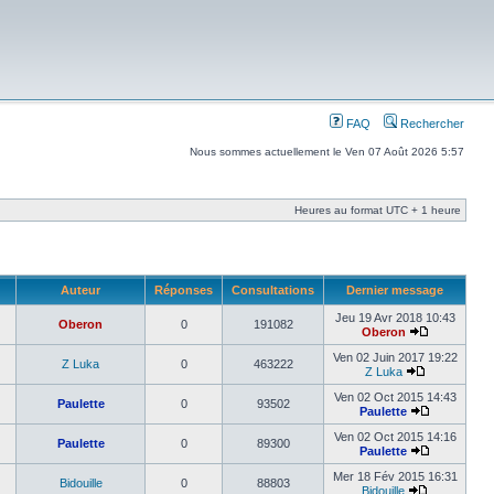
FAQ
Rechercher
Nous sommes actuellement le Ven 07 Août 2026 5:57
Heures au format UTC + 1 heure
Auteur
Réponses
Consultations
Dernier message
Jeu 19 Avr 2018 10:43
Oberon
0
191082
Oberon
Ven 02 Juin 2017 19:22
Z Luka
0
463222
Z Luka
Ven 02 Oct 2015 14:43
Paulette
0
93502
Paulette
Ven 02 Oct 2015 14:16
Paulette
0
89300
Paulette
Mer 18 Fév 2015 16:31
Bidouille
0
88803
Bidouille