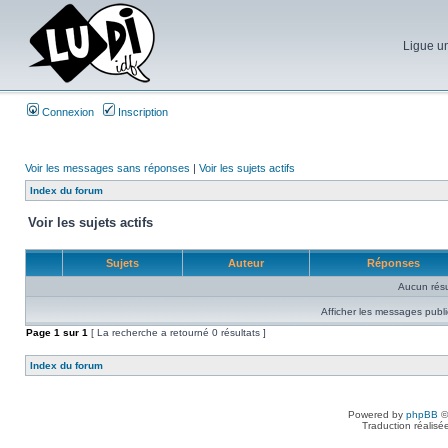
Ligue un
Connexion
Inscription
Voir les messages sans réponses
|
Voir les sujets actifs
Index du forum
Voir les sujets actifs
Sujets
Auteur
Réponses
Aucun résu
Afficher les messages publi
Page
1
sur
1
[ La recherche a retourné 0 résultats ]
Index du forum
Powered by
phpBB
©
Traduction réalisé