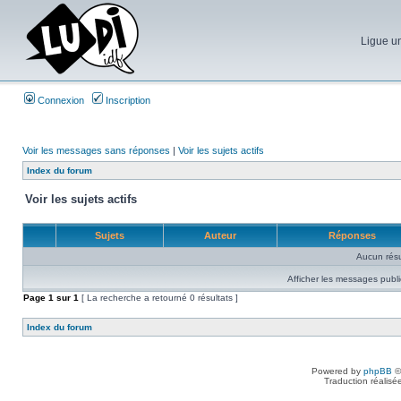
Ligue un
Connexion
Inscription
Voir les messages sans réponses
|
Voir les sujets actifs
Index du forum
Voir les sujets actifs
Sujets
Auteur
Réponses
Aucun résu
Afficher les messages publi
Page
1
sur
1
[ La recherche a retourné 0 résultats ]
Index du forum
Powered by
phpBB
©
Traduction réalisé