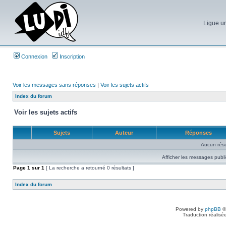
Ligue un
Connexion
Inscription
Voir les messages sans réponses
|
Voir les sujets actifs
Index du forum
Voir les sujets actifs
Sujets
Auteur
Réponses
Aucun résu
Afficher les messages publi
Page
1
sur
1
[ La recherche a retourné 0 résultats ]
Index du forum
Powered by
phpBB
©
Traduction réalisé