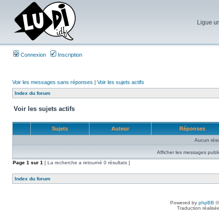
Ligue un
Connexion
Inscription
Voir les messages sans réponses
|
Voir les sujets actifs
Index du forum
Voir les sujets actifs
Sujets
Auteur
Réponses
Aucun résu
Afficher les messages publi
Page
1
sur
1
[ La recherche a retourné 0 résultats ]
Index du forum
Powered by
phpBB
©
Traduction réalisé