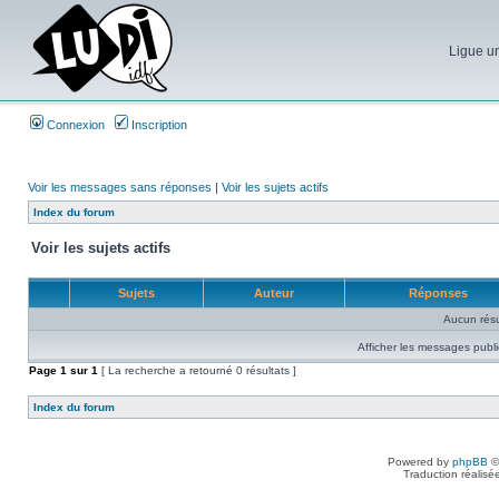
Ligue un
Connexion
Inscription
Voir les messages sans réponses
|
Voir les sujets actifs
Index du forum
Voir les sujets actifs
Sujets
Auteur
Réponses
Aucun résu
Afficher les messages publi
Page
1
sur
1
[ La recherche a retourné 0 résultats ]
Index du forum
Powered by
phpBB
©
Traduction réalisé