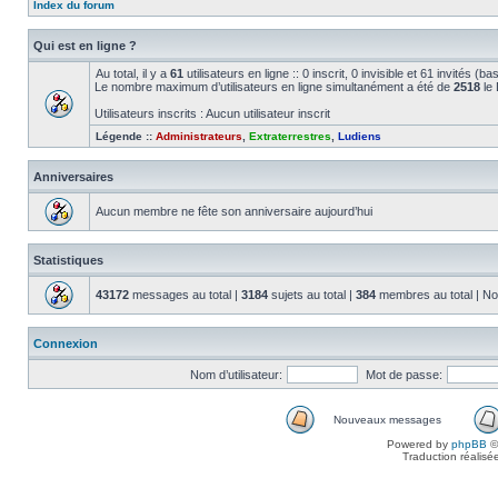
Index du forum
Qui est en ligne ?
Au total, il y a
61
utilisateurs en ligne :: 0 inscrit, 0 invisible et 61 invités (
Le nombre maximum d’utilisateurs en ligne simultanément a été de
2518
le 
Utilisateurs inscrits : Aucun utilisateur inscrit
Légende ::
Administrateurs
,
Extraterrestres
,
Ludiens
Anniversaires
Aucun membre ne fête son anniversaire aujourd’hui
Statistiques
43172
messages au total |
3184
sujets au total |
384
membres au total | No
Connexion
Nom d’utilisateur:
Mot de passe:
Nouveaux messages
Powered by
phpBB
©
Traduction réalisé